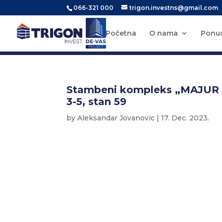
066-321 000
trigon.investns@gmail.com
Početna
O nama
Ponu
Stambeni kompleks „MAJUR 2 
3-5, stan 59
by
Aleksandar Jovanovic
|
17. Dec. 2023.