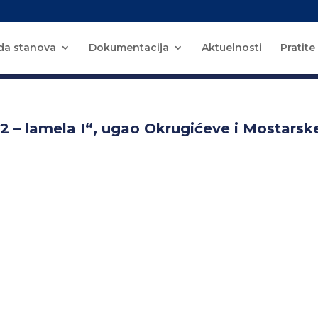
da stanova
Dokumentacija
Aktuelnosti
Pratite
– lamela I“, ugao Okrugićeve i Mostarske