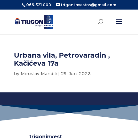
066-321 000
trigon.investns@gmail.com
Urbana vila, Petrovaradin ,
Kačićeva 17a
by
Miroslav Mandić
|
29. Jun. 2022.
trigoninvest